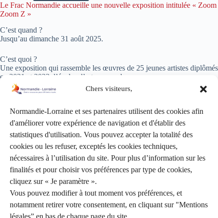
Le Frac Normandie accueille une nouvelle exposition intitulée « Zoom
Zoom Z »
C’est quand ?
Jusqu’au dimanche 31 août 2025.
C’est quoi ?
Une exposition qui rassemble les œuvres de 25 jeunes artistes diplômés
en 2021 et 2023 d’écoles d’art normandes.
Chers visiteurs,
Dans le cadre de cette exposition, le FRAC organise différents rendez-
vous gratuits accessibles à toutes et à tous !
Normandie-Lorraine et ses partenaires utilisent des cookies afin
d'améliorer votre expérience de navigation et d'établir des
Télécharger
Flyer Exposition ZOOM ZOOM Z FRAC Normandie
statistiques d'utilisation. Vous pouvez accepter la totalité des
Contribuez à la création d’un portail dédié à la lecture accessible !
cookies ou les refuser, exceptés les cookies techniques,
nécessaires à l’utilisation du site. Pour plus d’information sur les
La bibliothèque nationale de France (BnF), missionnée par le comité
finalités et pour choisir vos préférences par type de cookies,
interministériel du handicap (CIH), va développer un site web qui
proposera des livres accessibles aux personnes empêchées de lire en
cliquez sur « Je paramètre ».
raison d’un handicap.
Vous pouvez modifier à tout moment vos préférences, et
Afin de s’assurer de bien répondre aux attentes des personnes
notamment retirer votre consentement, en cliquant sur "Mentions
concernées, elle souhaite les associer à sa démarche tout au long du
projet.
légales” en bas de chaque page du site.