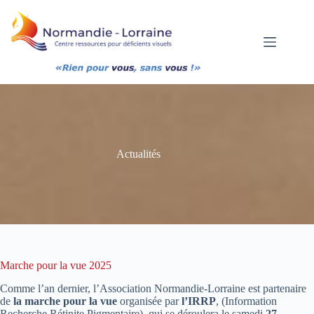
Passer
au
contenu
Actualités
Marche pour la vue 2025
Comme l’an dernier, l’Association Normandie-Lorraine est partenaire
de
la marche pour la vue
organisée par
l’IRRP
, (Information
Recherche Rétinite Pigmentaire), qui se déroulera le samedi
27