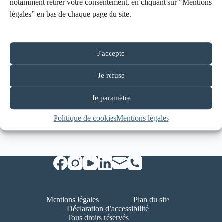
visuels de la naissance à 20 ans
avec ou sans troubles
notamment retirer votre consentement, en cliquant sur "Mentions
associés, issus principalement
de la Seine-Maritime
légales” en bas de chaque page du site.
et de l’Eure. Elle accompagne également des
adultes et des enfants avec des Troubles du Neuro-
développement (TND).
J'accepte
L’association est actuellement présidée par
M. Jean
Je refuse
HAREL.
Je paramètre
Politique de cookies
Mentions légales
Mentions légales
Plan du site
Déclaration d’accessibilité
Tous droits réservés