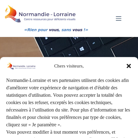
Passer
au
contenu
Chers visiteurs,
Activités
Normandie-Lorraine et ses partenaires utilisent des cookies afin
d'améliorer votre expérience de navigation et d'établir des
statistiques d'utilisation. Vous pouvez accepter la totalité des
cookies ou les refuser, exceptés les cookies techniques,
nécessaires à l’utilisation du site. Pour plus d’information sur les
Depuis 1963
, l’association Normandie-Lorraine gère
finalités et pour choisir vos préférences par type de cookies,
l’établissement du Mesnil-Esnard (76).
cliquez sur « Je paramètre ».
Elle accueille et accompagne
des enfants déficients
Vous pouvez modifier à tout moment vos préférences, et