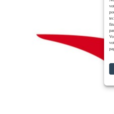
vot
pou
tec
fin
pa
Vo
vo
pag