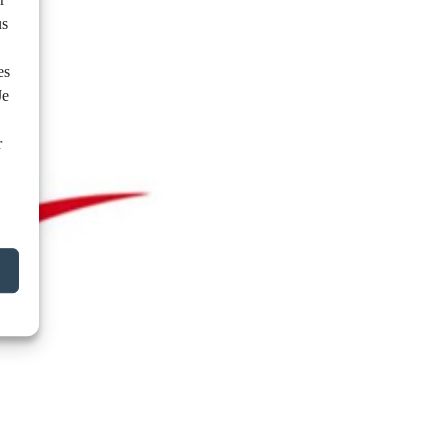
us
es
Je
r