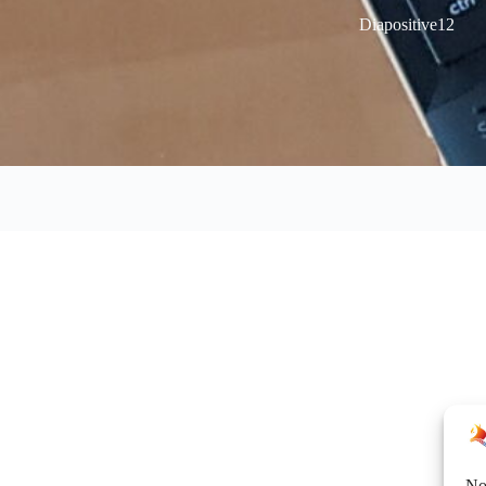
Diapositive12
Nor