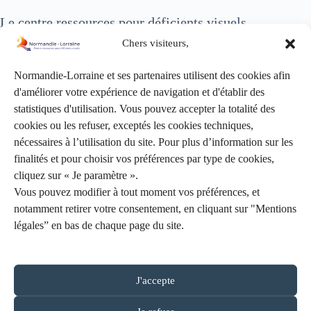
Le centre ressources pour déficients visuels
Normandie-Lorraine est retenu par la
Caisse
Chers visiteurs,
Nationale de Solidarité pour l’Autonomie (CNSA)
afin de participer à une expérimentation
Normandie-Lorraine et ses partenaires utilisent des cookies afin
d’accompagnement aux aides techniques pour les
d'améliorer votre expérience de navigation et d'établir des
enfants et adultes déficients visuels, ainsi que les
statistiques d'utilisation. Vous pouvez accepter la totalité des
personnes âgées.
cookies ou les refuser, exceptés les cookies techniques,
nécessaires à l’utilisation du site. Pour plus d’information sur les
Cette expérimentation porte le nom d’EqLAAT, le T ne
finalités et pour choisir vos préférences par type de cookies,
se prononce pas !
cliquez sur « Je paramètre ».
Vous pouvez modifier à tout moment vos préférences, et
Qu’est-ce que c’est :
notamment retirer votre consentement, en cliquant sur "Mentions
légales” en bas de chaque page du site.
L’expérimentation consiste à modéliser une prestation
de soins qui fera l’objet d’une évaluation dans le but
de généraliser cette modalité d’intervention sur le
J'accepte
territoire national.