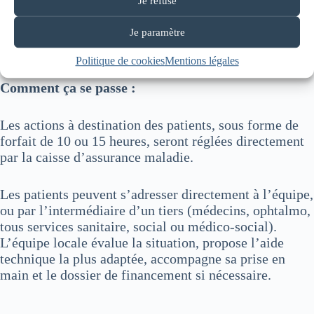
Je refuse
24 équipes sont retenues sur le territoire national et les
Je paramètre
DOM-TOM. Le Centre Normandie-Lorraine est retenu
sur le champ de la déficience visuelle.
Politique de cookies
Mentions légales
Comment ça se passe :
Les actions à destination des patients, sous forme de
forfait de 10 ou 15 heures, seront réglées directement
par la caisse d’assurance maladie.
Les patients peuvent s’adresser directement à l’équipe,
ou par l’intermédiaire d’un tiers (médecins, ophtalmo,
tous services sanitaire, social ou médico-social).
L’équipe locale évalue la situation, propose l’aide
technique la plus adaptée, accompagne sa prise en
main et le dossier de financement si nécessaire.